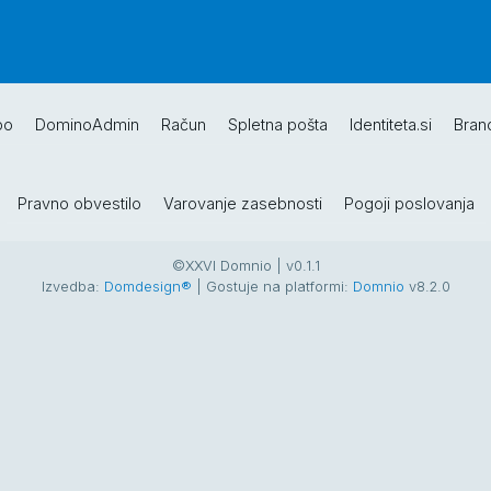
po
DominoAdmin
Račun
Spletna pošta
Identiteta.si
Bran
Pravno obvestilo
Varovanje zasebnosti
Pogoji poslovanja
©XXVI Domnio | v0.1.1
Izvedba:
Domdesign®
| Gostuje na platformi:
Domnio
v8.2.0