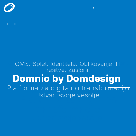
en
hr
»
»
CMS. Splet. Identiteta. Oblikovanje. IT rešitve. Zasloni.
CMS. Splet. Identiteta. Oblikovanje. IT
Domnio by
rešitve. Zasloni.
Domnio by Domdesign
Domdesign
Platforma za digitalno transformacijo
Ustvari svoje vesolje.
Platforma za digitalno
transformacijo
Ustvari svoje vesolje.